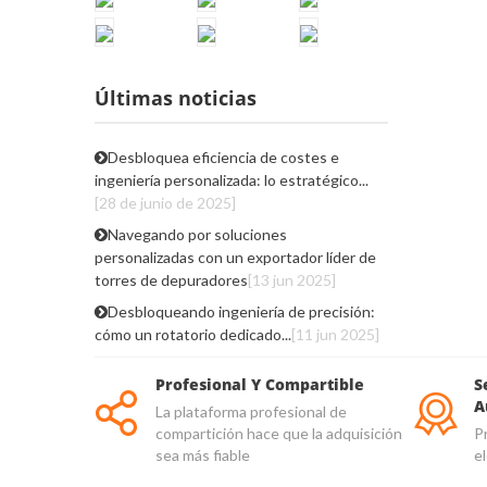
Últimas noticias
Desbloquea eficiencia de costes e
ingeniería personalizada: lo estratégico...
[28 de junio de 2025]
Navegando por soluciones
personalizadas con un exportador líder de
torres de depuradores
[13 jun 2025]
Desbloqueando ingeniería de precisión:
cómo un rotatorio dedicado...
[11 jun 2025]
Profesional Y Compartible
S
A
La plataforma profesional de
compartición hace que la adquisición
P
sea más fiable
e
ca